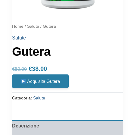
Home
/
Salute
/ Gutera
Salute
Gutera
Il
Il
€
38.00
€
59.00
prezzo
prezzo
Acquisita Gutera
originale
attuale
era:
è:
Categoria:
Salute
€59.00.
€38.00.
Descrizione